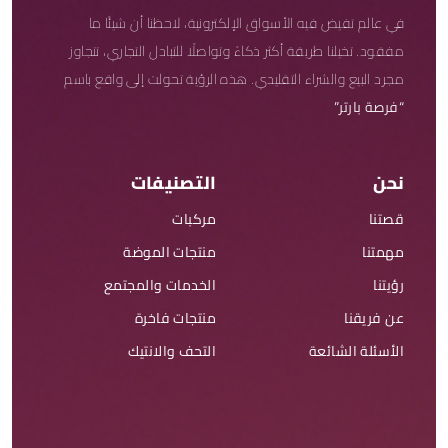
في عالم تفيض فيه الأسواق الإلكترونية، لاحظنا أن شيئًا ما
مفقود. تخيلنا طريقة أكثر ذكاءً وتواصلًا للتبادل التجاري، تتجاوز
مجرد البيع والشراء التقليدي. هذه الرؤية تحولت إلى واقع باسم
“فرصة بارتر”
نحن
التصنيفات
قصتنا
مركبات
مهمتنا
منتجات الموضة
رؤيتنا
الخدمات والمجتمع
عن فريقنا
منتجات فاخرة
الأسئلة الشائعة
التحف والانتيك