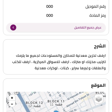
رقم الموديل
000
رمز المادة
000
عرض جميع التفاصيل
الشرح
ارفف تخزين معدنية للمخازن والمستودعات لجميع ما يلزمك
لترتيب مخزنك او منزلك ، ارفف للاسواق المركزية ، ارفف للكتب
والملفات وغيرها سراير ، كبتات ، لوكرات معدنية
الموقع
+
−