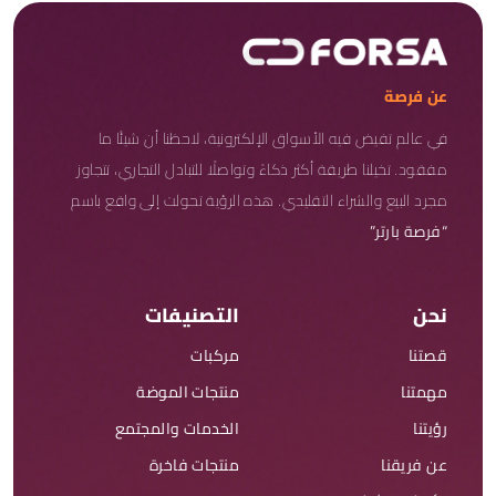
عن فرصة
في عالم تفيض فيه الأسواق الإلكترونية، لاحظنا أن شيئًا ما
مفقود. تخيلنا طريقة أكثر ذكاءً وتواصلًا للتبادل التجاري، تتجاوز
مجرد البيع والشراء التقليدي. هذه الرؤية تحولت إلى واقع باسم
“فرصة بارتر”
نحن
التصنيفات
قصتنا
مركبات
مهمتنا
منتجات الموضة
رؤيتنا
الخدمات والمجتمع
عن فريقنا
منتجات فاخرة