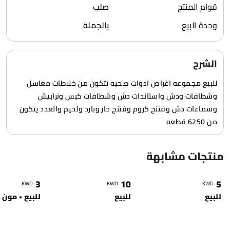
قوام المنتج
صلب
وحدة البيع
بالجملة
الشرح
للبيع مجموعه اغراض ادوات صحيه تتكون من خلاطات مغاسل
وشطافات ودش واستاندات دش وشطافات كبس ونرابيش
وسماعات دش وفتنج كروم وفتنج حار وبارد ولحيم والعدد يتكون
من 6250 قطعه
منتجات مشابهة
0
9664
0
7719
1
3
10
5
KWD
KWD
KWD
للبيع
للبيع
للبيع • مون ب