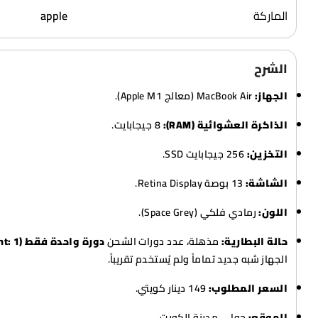
الماركة
apple
الشرح
الجهاز:
MacBook Air (معالج Apple M1).
الذاكرة العشوائية (RAM):
8 جيجابايت.
التخزين:
256 جيجابايت SSD.
الشاشة:
13 بوصة Retina Display.
اللون:
رمادي فلكي (Space Grey).
حالة البطارية:
مذهلة، عدد دورات الشحن
دورة واحدة فقط (Cycle Count: 1)
الجهاز شبه جديد تماماً ولم يُستخدم تقريباً.
السعر المطلوب:
149 دينار كويتي.
الموقع:
حولي، مدينة الكويت.