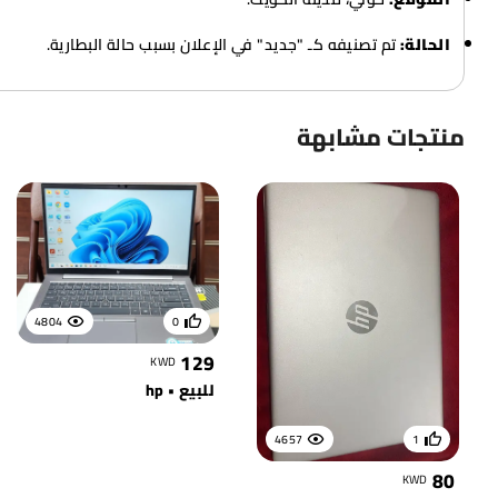
الحالة:
تم تصنيفه كـ "جديد" في الإعلان بسبب حالة البطارية.
منتجات مشابهة
4804
0
129
KWD
للبيع • hp
4657
1
80
KWD