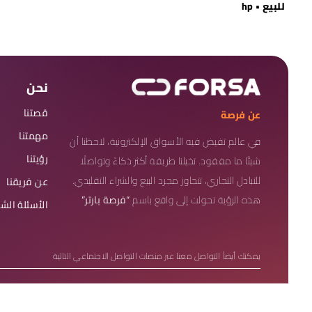
للبيع • hp
نحن
قصتنا
عن فرصة
مهمتنا
في عالم تفيض فيه الأسواق الإلكترونية، لاحظنا أن
رؤيتنا
شيئًا ما مفقود. تخيلنا طريقة أكثر ذكاءً وتواصلًا
للتبادل التجاري، تتجاوز مجرد البيع والشراء التقليدي.
عن فريقنا
هذه الرؤية تحولت إلى واقع باسم
“فرصة بارتر”
الأسئلة الش
يمكنك أيضاً التواصل معنا عبر منصات التواصل الاجتماعي التالية
حقوق النشر 2026 © فرصة. جميع الحقوق محفوظة