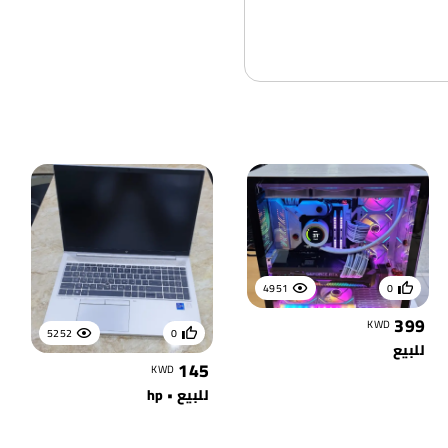
4951
0
399
KWD
5252
0
للبيع
145
KWD
للبيع • hp