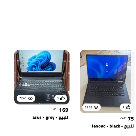
7241
0
6263
1
169
KWD
للبيع • asus • grey
75
KWD
للبيع • lenovo • black