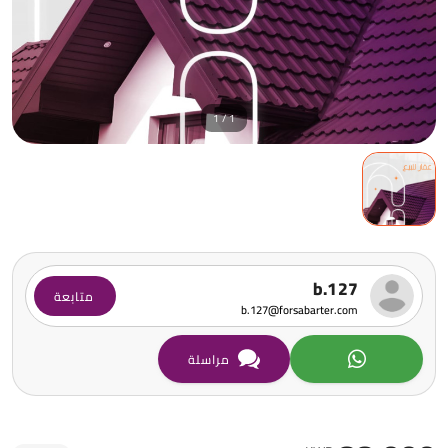
1 / 1
b.127
متابعة
b.127@forsabarter.com
مراسلة