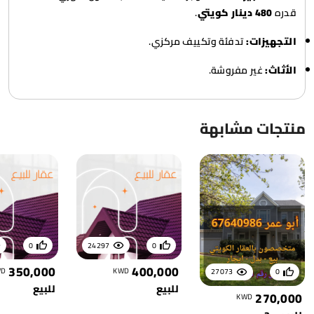
قدره
480 دينار كويتي
.
التجهيزات:
تدفئة وتكييف مركزي.
الأثاث:
غير مفروشة.
منتجات مشابهة
0
24297
0
350,000
400,000
WD
KWD
27073
0
للبيع
للبيع
270,000
KWD