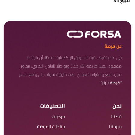
للبيع • 3
عن فرصة
في عالم تفيض فيه الأسواق الإلكترونية، لاحظنا أن شيئًا ما
مفقود. تخيلنا طريقة أكثر ذكاءً وتواصلًا للتبادل التجاري، تتجاوز
مجرد البيع والشراء التقليدي. هذه الرؤية تحولت إلى واقع باسم
“فرصة بارتر”
نحن
التصنيفات
قصتنا
مركبات
مهمتنا
منتجات الموضة