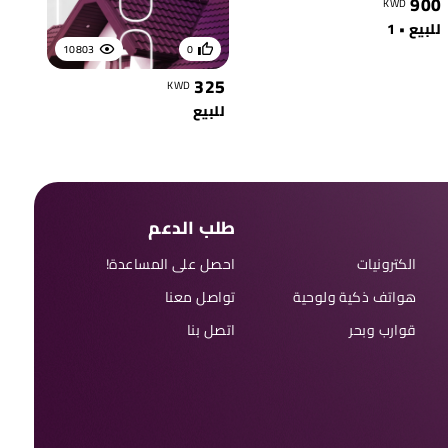
900
KWD
للبيع • 1
10803
0
325
KWD
للبيع
طلب الدعم
الكترونيات
احصل على المساعدة!
هواتف ذكية ولوحية
تواصل معنا
قوارب وبحر
اتصل بنا