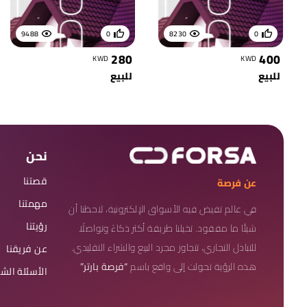
9488
0
8230
0
280
400
KWD
KWD
للبيع
للبيع
نحن
قصتنا
عن فرصة
مهمتنا
في عالم تفيض فيه الأسواق الإلكترونية، لاحظنا أن
رؤيتنا
شيئًا ما مفقود. تخيلنا طريقة أكثر ذكاءً وتواصلًا
للتبادل التجاري، تتجاوز مجرد البيع والشراء التقليدي.
عن فريقنا
هذه الرؤية تحولت إلى واقع باسم
“فرصة بارتر”
الأسئلة الش