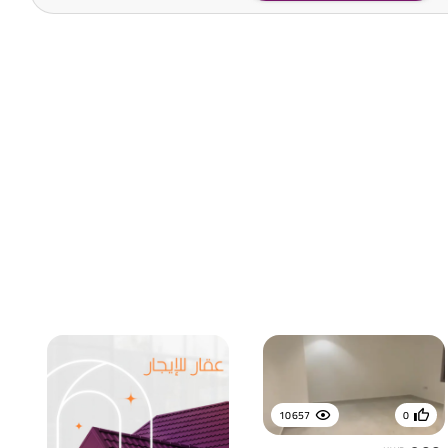
10657
0