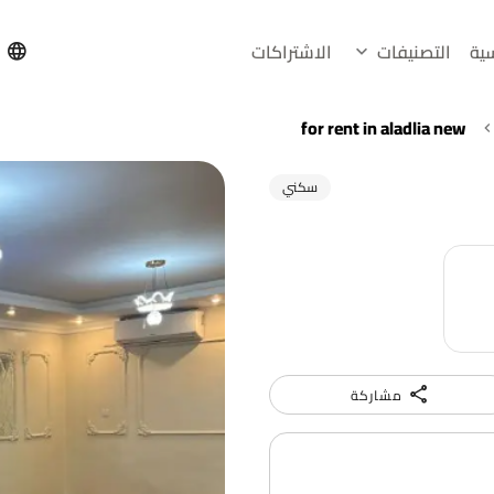
سية
التصنيفات
الاشتراكات
h
for rent in aladlia new
سكني
مشاركة