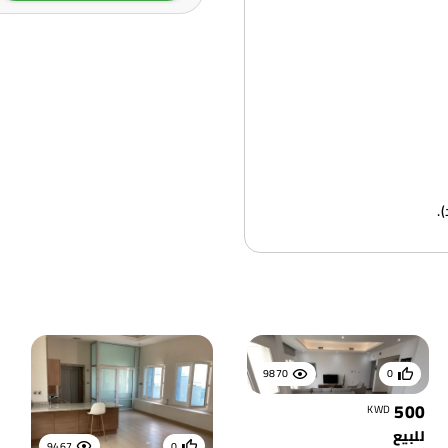
.
9870
0
500
KWD
للبيع
9467
0