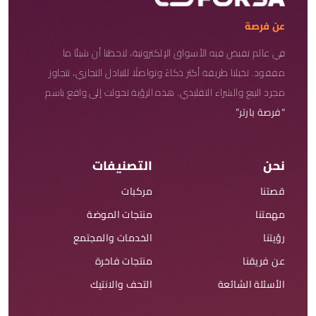
عن فرصة
في عالم تفيض فيه الأسواق الإلكترونية، لاحظنا أن شيئًا ما
مفقود. تخيلنا طريقة أكثر ذكاءً وتواصلًا للتبادل التجاري، تتجاوز
مجرد البيع والشراء التقليدي. هذه الرؤية تحولت إلى واقع باسم
“فرصة بارتر”
نحن
التصنيفات
قصتنا
مركبات
مهمتنا
منتجات الموضة
رؤيتنا
الخدمات والمجتمع
عن فريقنا
منتجات فاخرة
الأسئلة الشائعة
التحف والانتيك