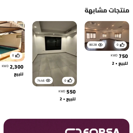
منتجات مشابهة
8028
0
750
KWD
0
للبيع • 2
2,300
KWD
للبيع
7446
0
550
KWD
للبيع • 2