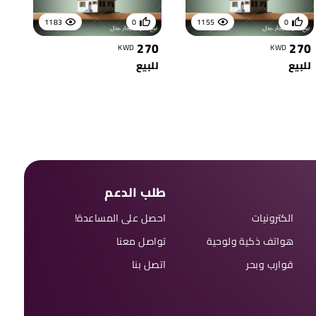
1183
0
1155
0
270
270
KWD
KWD
للبيع
للبيع
طلب الدعم
الكترونيات
احصل على المساعدة!
هواتف ذكية ولوحية
تواصل معنا
قوارب وبحر
اتصل بنا