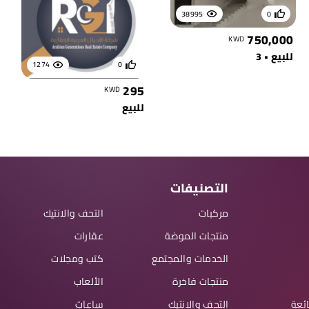
38995
0
750,000
KWD
للبيع • 3
1274
0
295
KWD
للبيع
التصنيفات
مركبات
التحف والانتيك
منتجات الموضة
عقارات
الخدمات والمجتمع
كتب ومجلات
منتجات فاخرة
الألعاب
ائعة
التحف والانتيك
ساعات