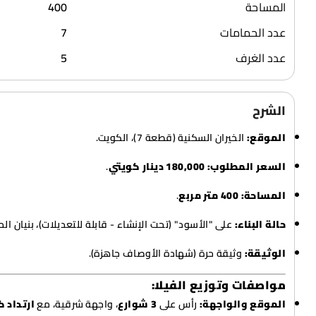
المساحة
400
عدد الحمامات
7
عدد الغرف
5
الشرح
الموقع:
الخيران السكنية (قطعة 7)، الكويت.
السعر المطلوب:
180,000 دينار كويتي
.
المساحة:
400 متر مربع
.
حالة البناء:
على "الأسود" (تحت الإنشاء - قابلة للتعديلات)، بنيان الم
الوثيقة:
وثيقة حرة (شهادة الأوصاف جاهزة).
مواصفات وتوزيع الفيلا:
الموقع والواجهة:
رأس على
3 شوارع
، واجهة شرقية، مع
ارتداد كب