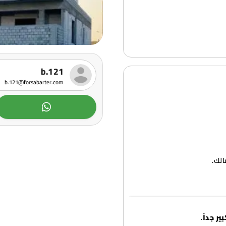
b.121
b.121@forsabarter.com
الك.
ير جداً
.