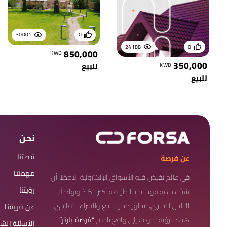
30001
0
24188
0
850,000
KWD
350,000
KWD
للبيع
للبيع
نحن
قصتنا
عن فرصة
مهمتنا
في عالم تفيض فيه الأسواق الإلكترونية، لاحظنا أن
رؤيتنا
شيئًا ما مفقود. تخيلنا طريقة أكثر ذكاءً وتواصلًا
للتبادل التجاري، تتجاوز مجرد البيع والشراء التقليدي.
عن فريقنا
هذه الرؤية تحولت إلى واقع باسم
“فرصة بارتر”
الأسئلة الش