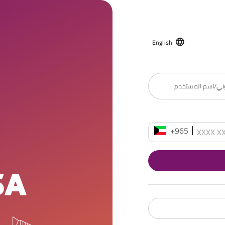
English
روني/اسم المستخدم
+965