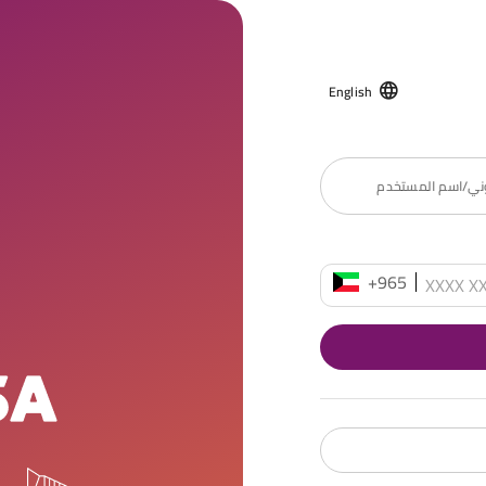
English
روني/اسم المستخدم
+965