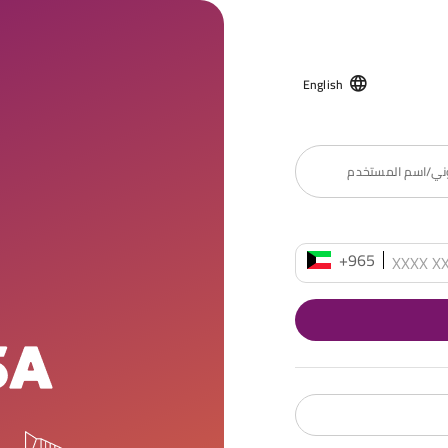
English
روني/اسم المستخدم
+965