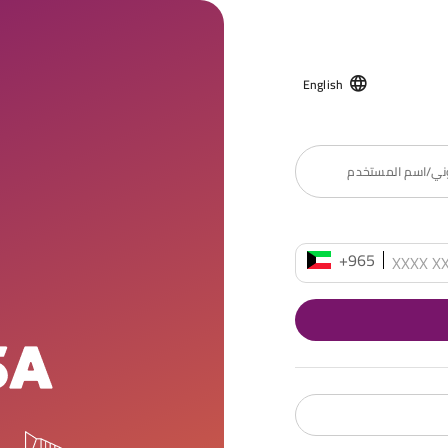
English
روني/اسم المستخدم
+965