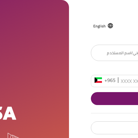
English
روني/اسم المستخدم
+965