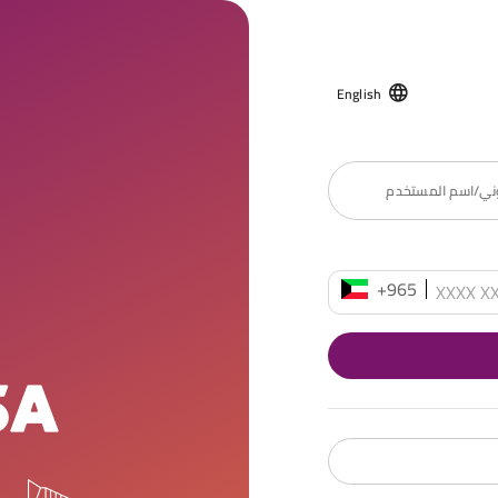
English
روني/اسم المستخدم
+965