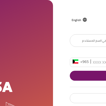
English
روني/اسم المستخدم
+965