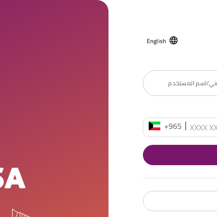
English
روني/اسم المستخدم
+965