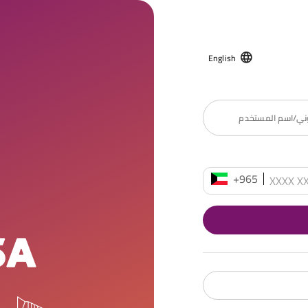
English
روني/اسم المستخدم
+965