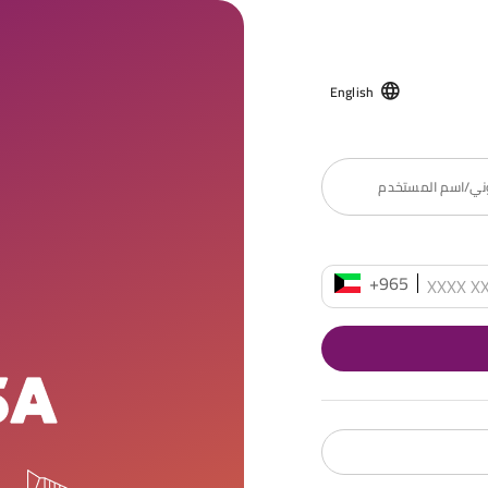
English
روني/اسم المستخدم
+965