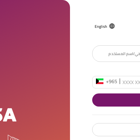
English
روني/اسم المستخدم
+965