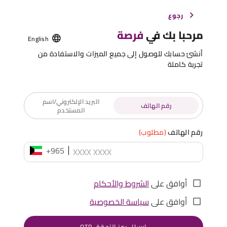
رجوع
مرحبا بك في
فرصة
English
أنشئ حسابك للوصول إلى جميع الميزات والاستفادة من
تجربة كاملة
البريد الإلكتروني/اسم
رقم الهاتف
المستخدم
رقم الهاتف
(مطلوب)
+965
أوافق على
الشروط والأحكام
أوافق على
سياسة الخصوصية
إرسال رمز التحقق OTP