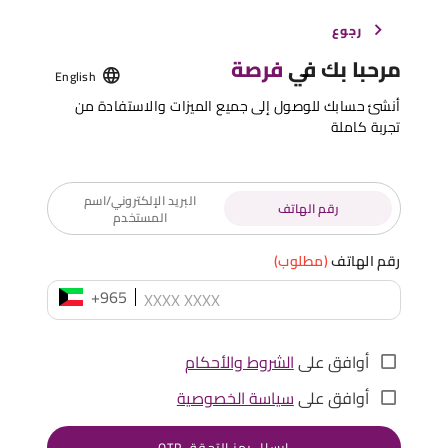
رجوع
مرحبا بك في
فرصة
English
أنشئ حسابك للوصول إلى جميع الميزات والاستفادة من
تجربة كاملة
البريد الإلكتروني/اسم
رقم الهاتف
المستخدم
رقم الهاتف
(مطلوب)
+965
أوافق على
الشروط والأحكام
أوافق على
سياسة الخصوصية
إرسال رمز التحقق OTP