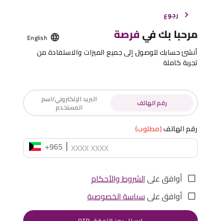
رجوع
مرحبا بك في
فرصة
English
أنشئ حسابك للوصول إلى جميع الميزات والاستفادة من
تجربة كاملة
البريد الإلكتروني/اسم
رقم الهاتف
المستخدم
رقم الهاتف
(مطلوب)
+965
أوافق على
الشروط والأحكام
أوافق على
سياسة الخصوصية
إرسال رمز التحقق OTP