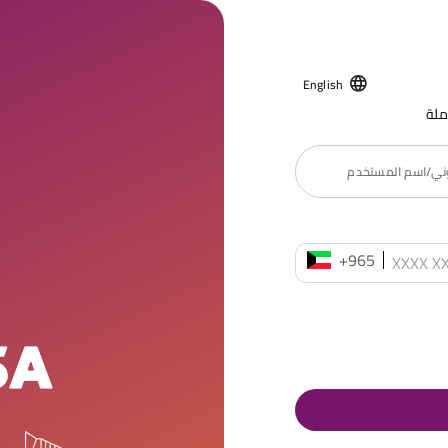
English
ملة
روني/اسم المستخدم
+965