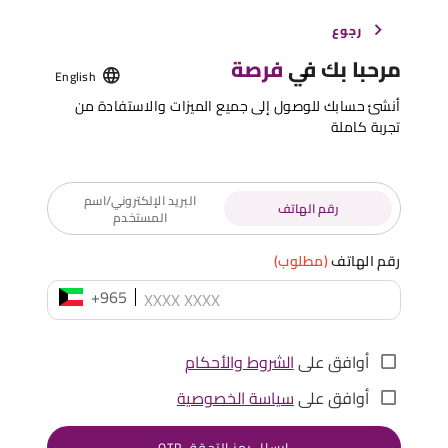
رجوع
مرحبا بك في
فرصة
English
أنشئ حسابك للوصول إلى جميع الميزات والاستفادة من
تجربة كاملة
البريد الإلكتروني/اسم
رقم الهاتف
المستخدم
رقم الهاتف
(مطلوب)
+965
أوافق على
الشروط والأحكام
أوافق على
سياسة الخصوصية
إرسال رمز التحقق OTP