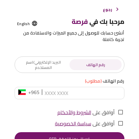
رجوع
مرحبا بك في
فرصة
English
أنشئ حسابك للوصول إلى جميع الميزات والاستفادة من
تجربة كاملة
البريد الإلكتروني/اسم
رقم الهاتف
المستخدم
رقم الهاتف
(مطلوب)
+965
أوافق على
الشروط والأحكام
أوافق على
سياسة الخصوصية
إرسال رمز التحقق OTP