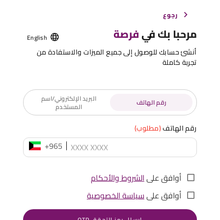
رجوع
مرحبا بك في
فرصة
English
أنشئ حسابك للوصول إلى جميع الميزات والاستفادة من
تجربة كاملة
البريد الإلكتروني/اسم
رقم الهاتف
المستخدم
رقم الهاتف
(مطلوب)
+965
أوافق على
الشروط والأحكام
أوافق على
سياسة الخصوصية
إرسال رمز التحقق OTP