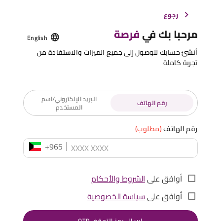
رجوع
مرحبا بك في
فرصة
English
أنشئ حسابك للوصول إلى جميع الميزات والاستفادة من
تجربة كاملة
البريد الإلكتروني/اسم
رقم الهاتف
المستخدم
رقم الهاتف
(مطلوب)
+965
أوافق على
الشروط والأحكام
أوافق على
سياسة الخصوصية
إرسال رمز التحقق OTP