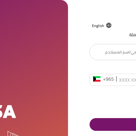
English
ملة
روني/اسم المستخدم
+965