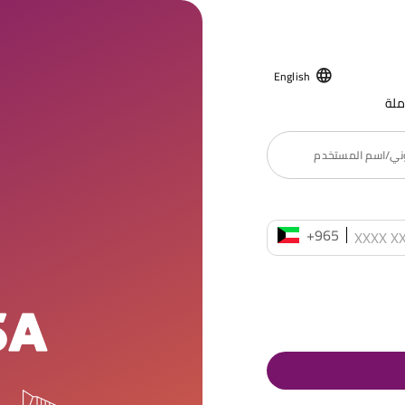
English
ملة
روني/اسم المستخدم
+965