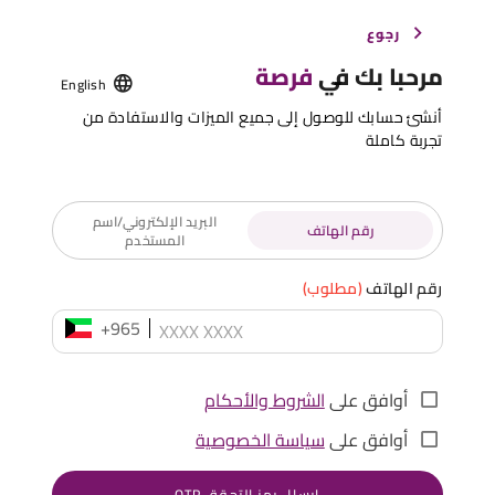
رجوع
مرحبا بك في
فرصة
English
أنشئ حسابك للوصول إلى جميع الميزات والاستفادة من
تجربة كاملة
البريد الإلكتروني/اسم
رقم الهاتف
المستخدم
رقم الهاتف
(مطلوب)
+965
أوافق على
الشروط والأحكام
أوافق على
سياسة الخصوصية
إرسال رمز التحقق OTP