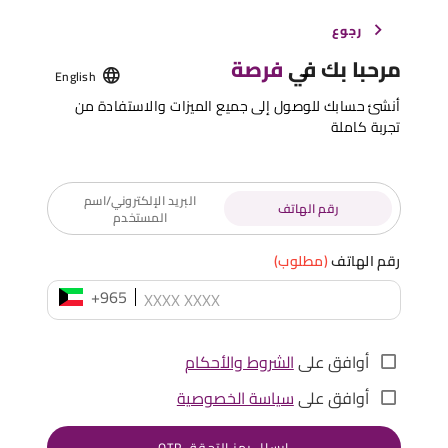
رجوع
مرحبا بك في
فرصة
English
أنشئ حسابك للوصول إلى جميع الميزات والاستفادة من
تجربة كاملة
البريد الإلكتروني/اسم
رقم الهاتف
المستخدم
رقم الهاتف
(مطلوب)
+965
أوافق على
الشروط والأحكام
أوافق على
سياسة الخصوصية
إرسال رمز التحقق OTP