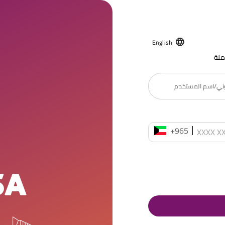
English
ملة
روني/اسم المستخدم
+965