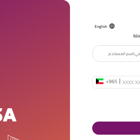
English
ملة
روني/اسم المستخدم
+965