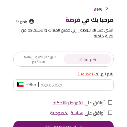
رجوع
مرحبا بك في
فرصة
English
أنشئ حسابك للوصول إلى جميع الميزات والاستفادة من
تجربة كاملة
البريد الإلكتروني/اسم
رقم الهاتف
المستخدم
رقم الهاتف
(مطلوب)
+965
أوافق على
الشروط والأحكام
أوافق على
سياسة الخصوصية
إرسال رمز التحقق OTP