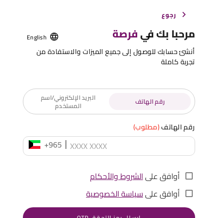
رجوع
مرحبا بك في
فرصة
English
أنشئ حسابك للوصول إلى جميع الميزات والاستفادة من
تجربة كاملة
البريد الإلكتروني/اسم
رقم الهاتف
المستخدم
رقم الهاتف
(مطلوب)
+965
أوافق على
الشروط والأحكام
أوافق على
سياسة الخصوصية
إرسال رمز التحقق OTP