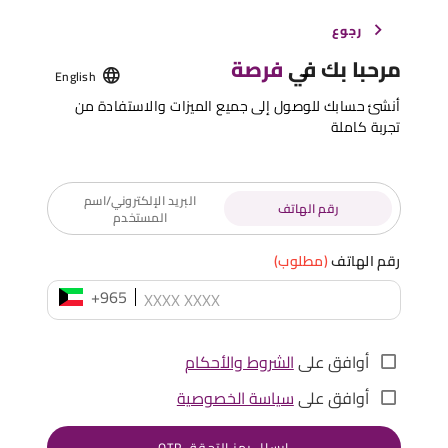
رجوع
مرحبا بك في
فرصة
English
أنشئ حسابك للوصول إلى جميع الميزات والاستفادة من
تجربة كاملة
البريد الإلكتروني/اسم
رقم الهاتف
المستخدم
رقم الهاتف
(مطلوب)
+965
أوافق على
الشروط والأحكام
أوافق على
سياسة الخصوصية
إرسال رمز التحقق OTP