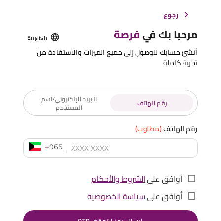
رجوع
مرحبا بك في
فرصة
English
أنشئ حسابك للوصول إلى جميع الميزات والاستفادة من
تجربة كاملة
البريد الإلكتروني/اسم
رقم الهاتف
المستخدم
رقم الهاتف
(مطلوب)
+965
أوافق على
الشروط والأحكام
أوافق على
سياسة الخصوصية
إرسال رمز التحقق OTP