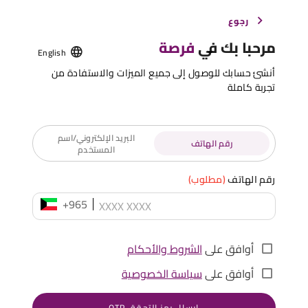
رجوع
مرحبا بك في
فرصة
English
أنشئ حسابك للوصول إلى جميع الميزات والاستفادة من
تجربة كاملة
البريد الإلكتروني/اسم
رقم الهاتف
المستخدم
رقم الهاتف
(مطلوب)
+965
أوافق على
الشروط والأحكام
أوافق على
سياسة الخصوصية
إرسال رمز التحقق OTP