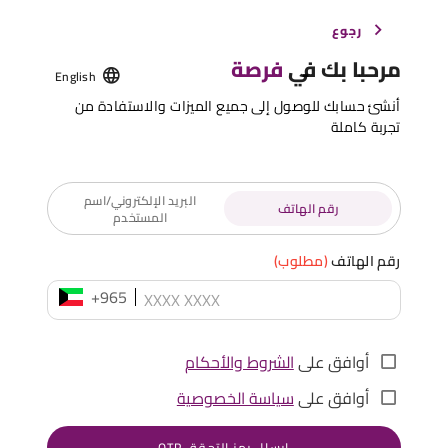
رجوع
مرحبا بك في
فرصة
English
أنشئ حسابك للوصول إلى جميع الميزات والاستفادة من
تجربة كاملة
البريد الإلكتروني/اسم
رقم الهاتف
المستخدم
رقم الهاتف
(مطلوب)
+965
أوافق على
الشروط والأحكام
أوافق على
سياسة الخصوصية
إرسال رمز التحقق OTP