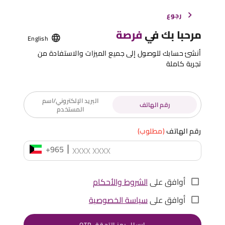
رجوع
مرحبا بك في
فرصة
English
أنشئ حسابك للوصول إلى جميع الميزات والاستفادة من
تجربة كاملة
البريد الإلكتروني/اسم
رقم الهاتف
المستخدم
رقم الهاتف
(مطلوب)
+965
أوافق على
الشروط والأحكام
أوافق على
سياسة الخصوصية
إرسال رمز التحقق OTP