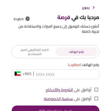
رجوع
مرحبا بك في
فرصة
English
أنشئ حسابك للوصول إلى جميع الميزات والاستفادة من
تجربة كاملة
البريد الإلكتروني/اسم
رقم الهاتف
المستخدم
رقم الهاتف
(مطلوب)
+965
أوافق على
الشروط والأحكام
أوافق على
سياسة الخصوصية
إرسال رمز التحقق OTP