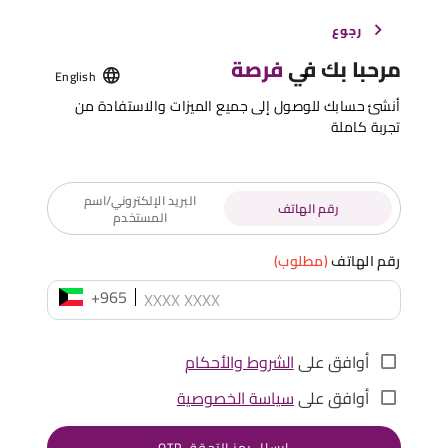
رجوع
مرحبا بك في
فرصة
English
أنشئ حسابك للوصول إلى جميع الميزات والاستفادة من
تجربة كاملة
البريد الإلكتروني/اسم
رقم الهاتف
المستخدم
رقم الهاتف
(مطلوب)
+965
أوافق على
الشروط والأحكام
أوافق على
سياسة الخصوصية
إرسال رمز التحقق OTP