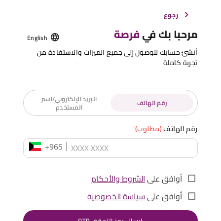
رجوع
مرحبا بك في
فرصة
English
أنشئ حسابك للوصول إلى جميع الميزات والاستفادة من
تجربة كاملة
البريد الإلكتروني/اسم
رقم الهاتف
المستخدم
رقم الهاتف
(مطلوب)
+965
أوافق على
الشروط والأحكام
أوافق على
سياسة الخصوصية
إرسال رمز التحقق OTP