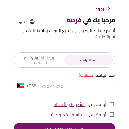
رجوع
مرحبا بك في
فرصة
English
أنشئ حسابك للوصول إلى جميع الميزات والاستفادة من
تجربة كاملة
البريد الإلكتروني/اسم
رقم الهاتف
المستخدم
رقم الهاتف
(مطلوب)
+965
أوافق على
الشروط والأحكام
أوافق على
سياسة الخصوصية
إرسال رمز التحقق OTP