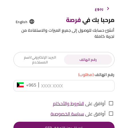
رجوع
مرحبا بك في
فرصة
English
أنشئ حسابك للوصول إلى جميع الميزات والاستفادة من
تجربة كاملة
البريد الإلكتروني/اسم
رقم الهاتف
المستخدم
رقم الهاتف
(مطلوب)
+965
أوافق على
الشروط والأحكام
أوافق على
سياسة الخصوصية
إرسال رمز التحقق OTP