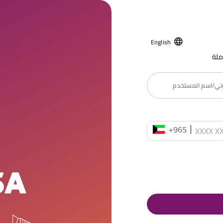
English
ملة
روني/اسم المستخدم
+965