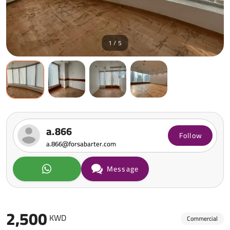
1 / 5
a.866
Follow
a.866@forsabarter.com
Message
2,500
KWD
Commercial