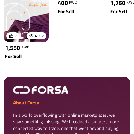
400
1,750
KWD
KW
For Sell
For Sell
0
6367
1,550
KWD
For Sell
About Forsa
In a world overflowing with online marketplaces, we 
saw something missing. We imagined a smarter, more 
connected way to trade, one that went beyond buying 