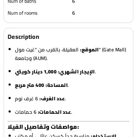
Num of baths
6
Num of rooms
6
Description
الموقع:
العقيلة، بالقرب من "غيت مول" (Gate Mall)
وجامعة (AUM).
1,000 دينار كويتي
الإيجار الشهري:
.
400 متر مربع
المساحة:
.
6 غرف نوم.
عدد الغرف:
6 حمامات.
عدد الحمامات:
مواصفات وتفاصيل الفيلا:
الاستخدام:
مناسبة جداً كسكن عائلي، أو مكتب