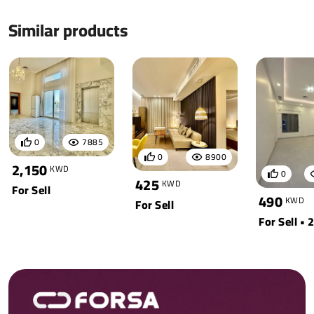
Similar products
0
7885
0
8900
2,150
KWD
0
425
KWD
For Sell
490
KWD
For Sell
For Sell • 2