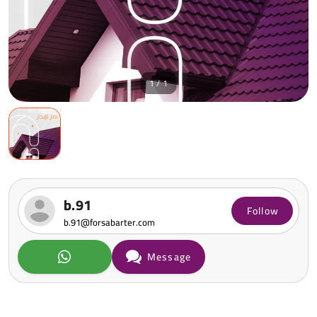
1 / 1
b.91
Follow
b.91@forsabarter.com
Message