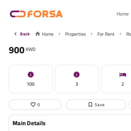
Home
Home
Properties
For Rent
Re
Back
900
KWD
100
3
2
0
Save
Main Details