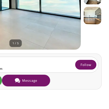
1 / 5
Follow
om
Message