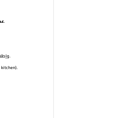
2 غرفة نوم (كلاهما "ماستر" مع حمام خاص).
ع:
غرفة معيشة مع شرفة (Balcony) وإطلالة على البحر.
equipped kitchen).