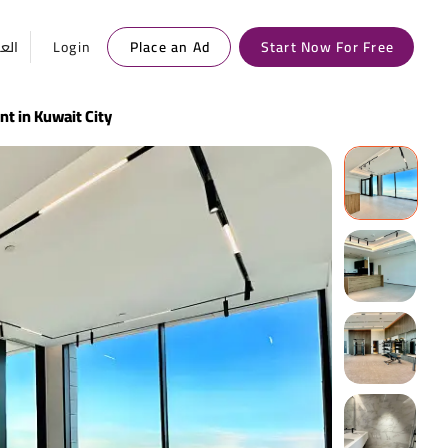
العر
Login
Place an Ad
Start Now For Free
 in Kuwait City