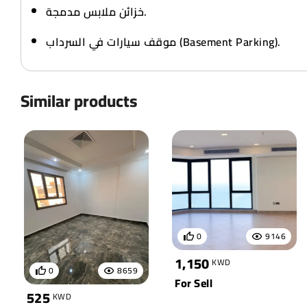
خزائن ملابس مدمجة.
موقف سيارات في السرداب (Basement Parking).
Similar products
0
9146
1,150
KWD
0
8659
For Sell
525
KWD