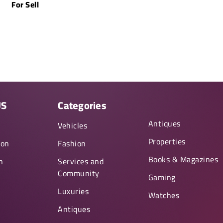
For Sell
US
Categories
Antiques
y
Vehicles
Properties
ion
Fashion
Books & Magazines
n
Services and
Community
Gaming
Luxuries
Watches
Antiques