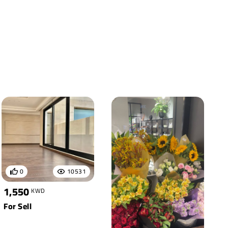
0
10531
1,550
KWD
For Sell