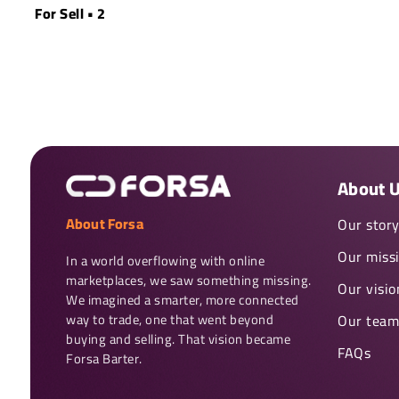
For Sell • 2
About 
About Forsa
Our stor
Our miss
In a world overflowing with online 
marketplaces, we saw something missing. 
Our visio
We imagined a smarter, more connected 
way to trade, one that went beyond 
Our team
buying and selling. That vision became 
FAQs
Forsa Barter.