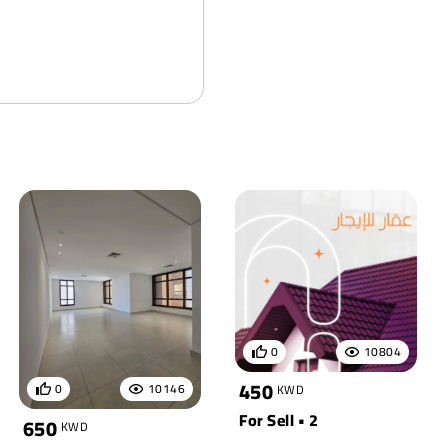
0
10804
450
0
10146
KWD
For Sell • 2
650
KWD