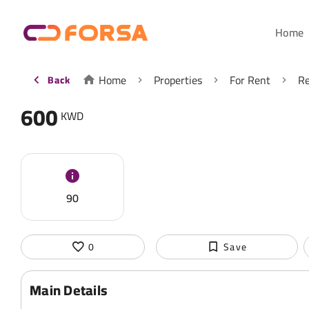
Home
Home
Properties
For Rent
Re
Back
600
KWD
90
0
Save
Main Details