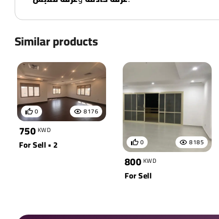
Similar products
0
8176
750
KWD
0
8185
For Sell • 2
800
KWD
For Sell