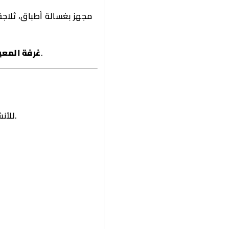
صالة واسعة تتميز بإضاءة طبيعية وتهوية ممتازة.
غرفة الم:
(Private open yard) للأنشطة العائلية.