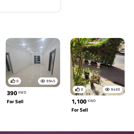
0
9945
0
9430
390
KWD
1,100
For Sell
KWD
For Sell