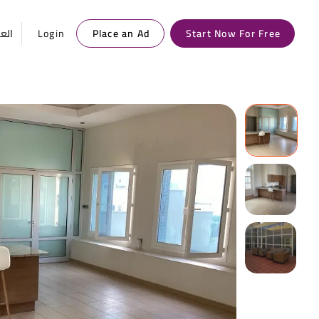
العر
Login
Place an Ad
Start Now For Free