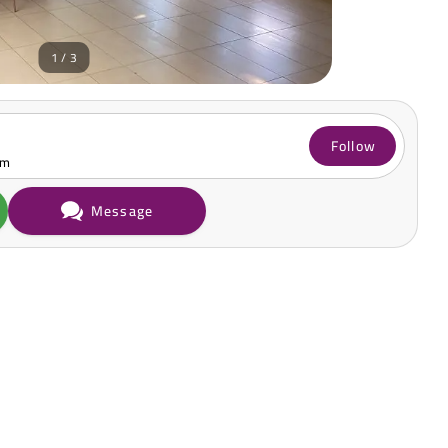
1 / 3
Follow
om
Message