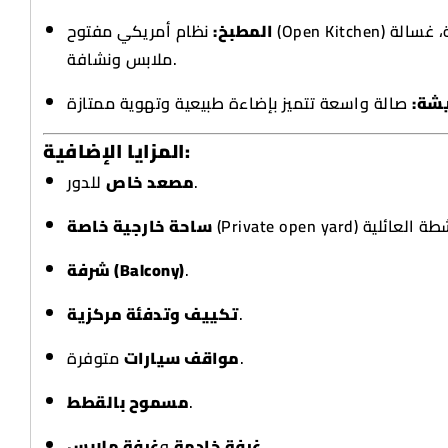
المطبخ:
نظام أمريكي مفتوح (Open Kitchen) مجهز بغسالة أطباق، ثلاجة، غسالة
ملابس ونشافة.
عيشة
المزايا الإضافية:
للدور.
مصعد خاص
ساحة خارجية خاصة
شرفة (Balcony)
.
تكييف وتدفئة مركزية
.
متوفرة.
مواقف سيارات
مسموح بالقطط
.
غرفة ملابس
و
غرفة خادمة
.