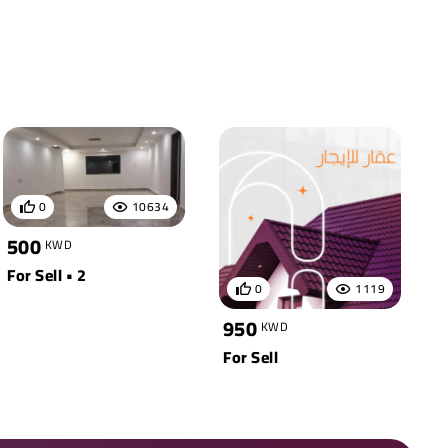
0
10634
500
KWD
For Sell • 2
0
1119
950
KWD
For Sell