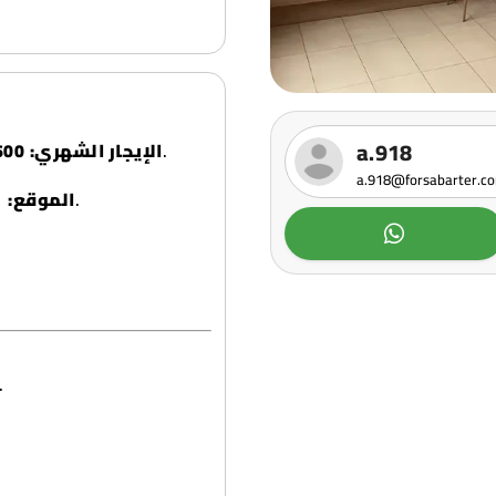
a.918
(يشمل الماء والكهرباء والغاز والإنترنت).
الإيجار الشهري:
 دينار كويتي
a.918@forsabarter.c
المنقف، مدينة الكويت (منطقة هادئة وسهلة الوصول).
الموقع:
غرف نوم (كلها غرف "ماستر" بحم).