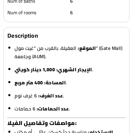
Num of baths
6
Num of rooms
6
Description
الموقع:
العقيلة، بالقرب من "غيت مول" (Gate Mall)
وجامعة (AUM).
1,000 دينار كويتي
الإيجار الشهري:
.
400 متر مربع
المساحة:
.
6 غرف نوم.
عدد الغرف:
6 حمامات.
عدد الحمامات:
مواصفات وتفاصيل الفيلا:
الاستخدام:
مناسبة جداً كسكن عائلي، أو مكتب