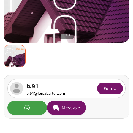
1 / 1
b.91
Follow
b.91@forsabarter.com
Message