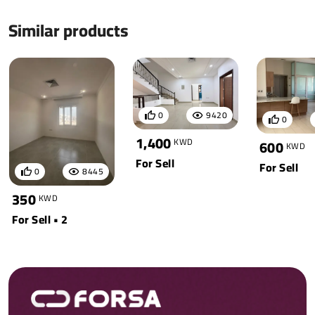
Similar products
0
9420
0
1,400
KWD
600
KWD
For Sell
For Sell
0
8445
350
KWD
For Sell • 2